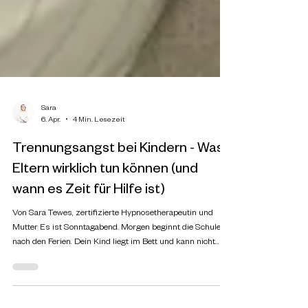
Sara
6. Apr.
4 Min. Lesezeit
Trennungsangst bei Kindern - Was
Eltern wirklich tun können (und
wann es Zeit für Hilfe ist)
Von Sara Tewes, zertifizierte Hypnosetherapeutin und
Mutter Es ist Sonntagabend. Morgen beginnt die Schule
nach den Ferien. Dein Kind liegt im Bett und kann nicht
schlafen. Nicht wegen Vorfreude. Es fragt wieder: "Mama,
passiert dir morgen auch nichts?" Zum dritten Mal in