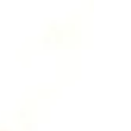
dieser Stunde. Oder: Du willst kurz zum Supermarkt. Dein
Kind klammert sich an dich, als wäre es der Abschied für
immer. Mit 9 Jahren. Trennungsangst bei Kindern ist einer
der häufigsten Gründe, warum Eltern