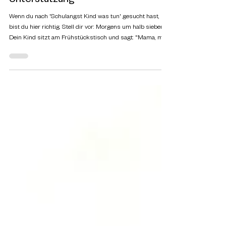
Schulangst bei Kindern: Ein Weg zur
Unterstützung
Wenn du nach 'Schulangst Kind was tun' gesucht hast,
bist du hier richtig. Stell dir vor: Morgens um halb sieben.
Dein Kind sitzt am Frühstückstisch und sagt: "Mama, mir
ist schlecht. Ich kann heute nicht in die Schule." Du fühlst
seinen Kopf - kein Fieber. Du schaust in seine Augen - und
siehst etwas, das dir einen Stich gibt: Angst. Wenn du das
kennst, bist du nicht allein. Etwa jedes fünfte Schulkind in
Deutschland leidet unter Schulangst. Und als Mutter und
Therapeutin sa